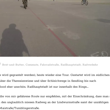
Brot-und-Butter
,
Commute
,
Fahrradstraße
,
Radlhauptstadt
,
Radverkehr
(es wird gegrantelt werden), heute wieder eine Tour. Gestartet wird im südlichen
 über die Theresienwiese und über Schleichwege in Sendling bis nach
Hood eher unschön. Radlhauptstadt ist nur innerhalb des Rings…
 die von mir gefahrene Route nur empfehlen, mit der Einschränkung, dass man 
ch den unglaublich miesen Radweg an der Lindwurmstraße samt der unzähligen
 Maistraße/Tumblingerstraße.