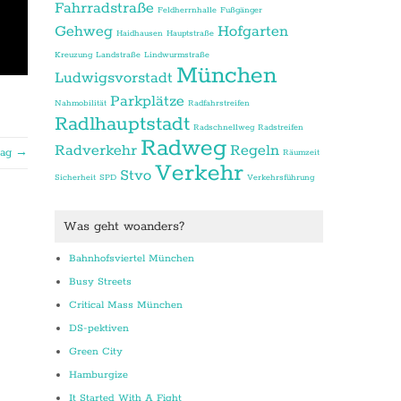
Fahrradstraße
Feldherrnhalle
Fußgänger
Gehweg
Hofgarten
Haidhausen
Hauptstraße
Kreuzung
Landstraße
Lindwurmstraße
München
Ludwigsvorstadt
Parkplätze
Nahmobilität
Radfahrstreifen
Radlhauptstadt
Radschnellweg
Radstreifen
Radweg
Radverkehr
Regeln
rag →
Räumzeit
Verkehr
Stvo
Sicherheit
SPD
Verkehrsführung
Was geht woanders?
Bahnhofsviertel München
Busy Streets
Critical Mass München
DS-pektiven
Green City
Hamburgize
It Started With A Fight