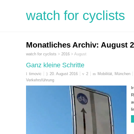
watch for cyclists
Monatliches Archiv:
August 
watch for cyclists
>
2016
>
August
Ganz kleine Schritte
timovic
20. August 2016
2
Mobilität
,
München
Verkehrsführung
I
R
a
l