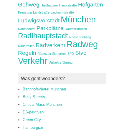
Gehweg
Hofgarten
Haidhausen
Hauptstraße
Kreuzung
Landstraße
Lindwurmstraße
München
Ludwigsvorstadt
Parkplätze
Nahmobilität
Radfahrstreifen
Radlhauptstadt
Radschnellweg
Radweg
Radverkehr
Radstreifen
Regeln
Stvo
Räumzeit
Sicherheit
SPD
Verkehr
Verkehrsführung
Was geht woanders?
Bahnhofsviertel München
Busy Streets
Critical Mass München
DS-pektiven
Green City
Hamburgize