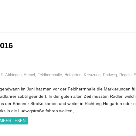
2016
Abbiegen
,
Ampel
,
Feldherrnhalle
,
Hofgarten
,
Kreuzung
,
Radweg
,
Regeln
,
S
rgendwann im Juni hat man vor der Feldherrnhalle die Markierungen fü
adfahrer subtil geändert. In der guten alten Zeit mussten Radler, welc
us der Brienner Straße kamen und weiter in Richtung Hofgarten oder 
inks in die Ludwigstraße fahren wollten,…
MEHR LESEN