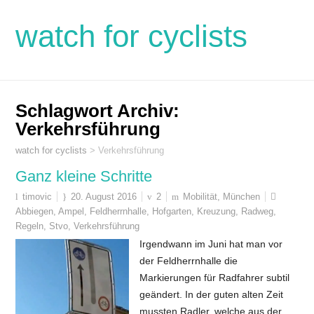
watch for cyclists
Schlagwort Archiv:
Verkehrsführung
watch for cyclists
>
Verkehrsführung
Ganz kleine Schritte
timovic
20. August 2016
2
Mobilität
,
München
Abbiegen
,
Ampel
,
Feldherrnhalle
,
Hofgarten
,
Kreuzung
,
Radweg
,
Regeln
,
Stvo
,
Verkehrsführung
Irgendwann im Juni hat man vor
der Feldherrnhalle die
Markierungen für Radfahrer subtil
geändert. In der guten alten Zeit
mussten Radler, welche aus der