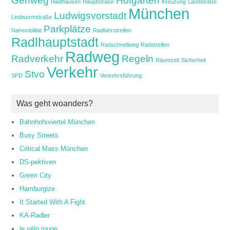
Gehweg
Hofgarten
Haidhausen
Hauptstraße
Kreuzung
Landstraße
München
Ludwigsvorstadt
Lindwurmstraße
Parkplätze
Nahmobilität
Radfahrstreifen
Radlhauptstadt
Radschnellweg
Radstreifen
Radweg
Radverkehr
Regeln
Räumzeit
Sicherheit
Verkehr
Stvo
SPD
Verkehrsführung
Was geht woanders?
Bahnhofsviertel München
Busy Streets
Critical Mass München
DS-pektiven
Green City
Hamburgize
It Started With A Fight
KA-Radler
le vélo rouge