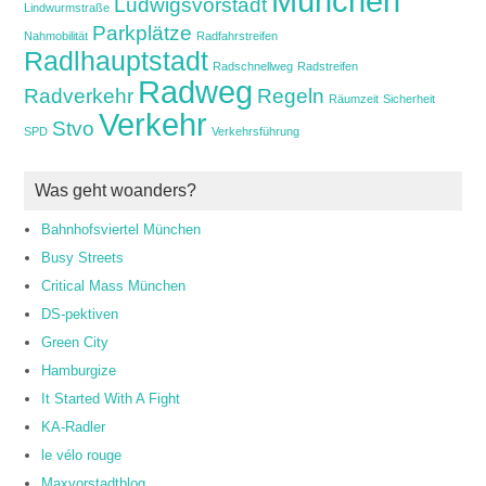
München
Ludwigsvorstadt
Lindwurmstraße
Parkplätze
Nahmobilität
Radfahrstreifen
Radlhauptstadt
Radschnellweg
Radstreifen
Radweg
Radverkehr
Regeln
Räumzeit
Sicherheit
Verkehr
Stvo
SPD
Verkehrsführung
Was geht woanders?
Bahnhofsviertel München
Busy Streets
Critical Mass München
DS-pektiven
Green City
Hamburgize
It Started With A Fight
KA-Radler
le vélo rouge
Maxvorstadtblog