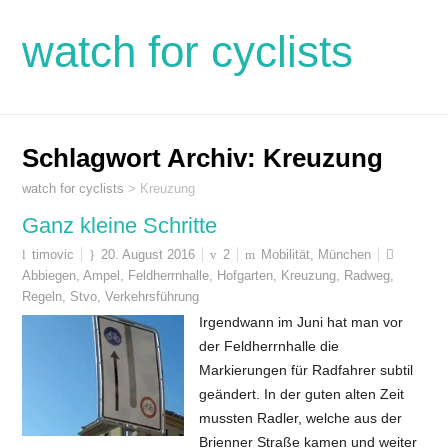
watch for cyclists
Schlagwort Archiv:
Kreuzung
watch for cyclists
>
Kreuzung
Ganz kleine Schritte
timovic
20. August 2016
2
Mobilität
,
München
Abbiegen
,
Ampel
,
Feldherrnhalle
,
Hofgarten
,
Kreuzung
,
Radweg
,
Regeln
,
Stvo
,
Verkehrsführung
Irgendwann im Juni hat man vor
der Feldherrnhalle die
Markierungen für Radfahrer subtil
geändert. In der guten alten Zeit
mussten Radler, welche aus der
Brienner Straße kamen und weiter