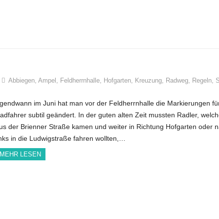
Abbiegen
,
Ampel
,
Feldherrnhalle
,
Hofgarten
,
Kreuzung
,
Radweg
,
Regeln
,
S
rgendwann im Juni hat man vor der Feldherrnhalle die Markierungen fü
adfahrer subtil geändert. In der guten alten Zeit mussten Radler, welc
us der Brienner Straße kamen und weiter in Richtung Hofgarten oder 
inks in die Ludwigstraße fahren wollten,…
MEHR LESEN