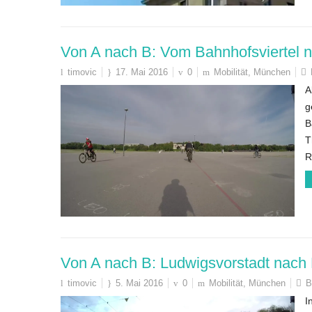
Von A nach B: Vom Bahnhofsviertel n
timovic
17. Mai 2016
0
Mobilität
,
München
A
g
B
T
R
Von A nach B: Ludwigsvorstadt nach
timovic
5. Mai 2016
0
Mobilität
,
München
B
I