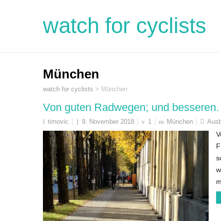
watch for cyclists
München
watch for cyclists
>
München
Von guten Radwegen; und besseren.
timovic
9. November 2018
1
München
Aus
V
F
s
w
m