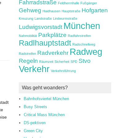
Fahrradstraße
e
Feldherrnhalle
Fußgänger
Gehweg
Hofgarten
Haidhausen
Hauptstraße
Kreuzung
Landstraße
Lindwurmstraße
München
Ludwigsvorstadt
Parkplätze
Nahmobilität
Radfahrstreifen
Radlhauptstadt
Radschnellweg
Radweg
Radverkehr
Radstreifen
Regeln
Stvo
Räumzeit
Sicherheit
SPD
Verkehr
Verkehrsführung
Was geht woanders?
Bahnhofsviertel München
stadt
Busy Streets
te
Critical Mass München
eise
DS-pektiven
Green City