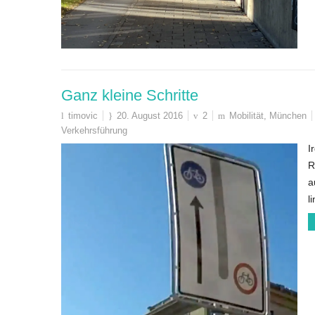
Ganz kleine Schritte
timovic
20. August 2016
2
Mobilität
,
München
Verkehrsführung
I
R
a
l