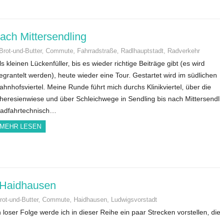
ach Mittersendling
Brot-und-Butter
,
Commute
,
Fahrradstraße
,
Radlhauptstadt
,
Radverkehr
ls kleinen Lückenfüller, bis es wieder richtige Beiträge gibt (es wird
egrantelt werden), heute wieder eine Tour. Gestartet wird im südlichen
ahnhofsviertel. Meine Runde führt mich durchs Klinikviertel, über die
heresienwiese und über Schleichwege in Sendling bis nach Mittersendl
adfahrtechnisch…
MEHR LESEN
 Haidhausen
rot-und-Butter
,
Commute
,
Haidhausen
,
Ludwigsvorstadt
n loser Folge werde ich in dieser Reihe ein paar Strecken vorstellen, di