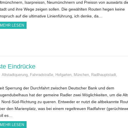
ltmünchnern, Isarpreissn, Neumünchnern und Preissn von auswärts di
tadt und ihre Wege zeigen sollen. Die gewählten Routen hegen keine
nspruch auf die ultimative Linienführung, ich denke, da…
MEHR LESEN
te Eindrücke
Altstadtquerung
,
Fahrradstraße
,
Hofgarten
,
München
,
Radlhauptstadt
,
eit Sperrung der Durchfahrt zwischen Deutscher Bank und dem
ugendubelhaus hat der gemeine Radler zwei Möglichkeiten, um die Alt
n Nord-Süd-Richtung zu queren. Entweder er nutzt die altbekannte Rou
ber den Marienplatz, was bei einem regeltreuen Radfahrer (gerüchtew
oll es…
MEHR LESEN