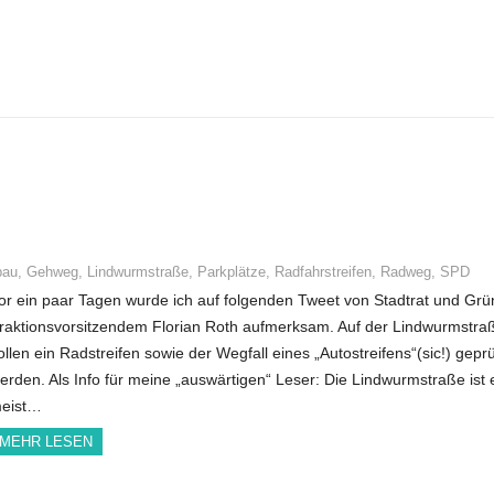
bau
,
Gehweg
,
Lindwurmstraße
,
Parkplätze
,
Radfahrstreifen
,
Radweg
,
SPD
or ein paar Tagen wurde ich auf folgenden Tweet von Stadtrat und Grü
raktionsvorsitzendem Florian Roth aufmerksam. Auf der Lindwurmstra
ollen ein Radstreifen sowie der Wegfall eines „Autostreifens“(sic!) geprü
erden. Als Info für meine „auswärtigen“ Leser: Die Lindwurmstraße ist 
eist…
MEHR LESEN