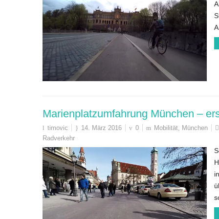
A
S
A
Marienplatzumfahrung München – ers
timovic
14. März 2016
0
Mobilität
,
München
Radverkehr
S
H
i
ü
s