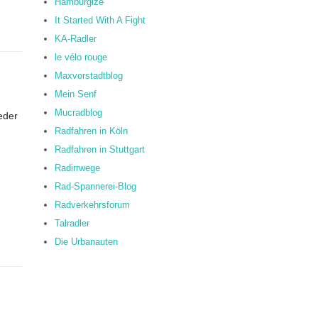
Hamburgize
It Started With A Fight
KA-Radler
le vélo rouge
Maxvorstadtblog
Mein Senf
Mucradblog
eder
Radfahren in Köln
Radfahren in Stuttgart
Radirrwege
Rad-Spannerei-Blog
Radverkehrsforum
Talradler
Die Urbanauten