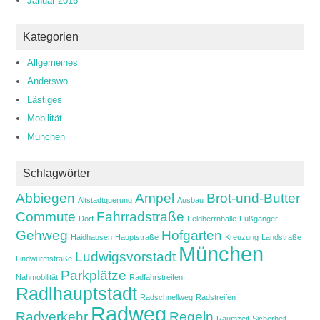
Januar 2016
Kategorien
Allgemeines
Anderswo
Lästiges
Mobilität
München
Schlagwörter
Abbiegen
Ampel
Brot-und-Butter
Altstadtquerung
Ausbau
Commute
Fahrradstraße
Dorf
Feldherrnhalle
Fußgänger
Gehweg
Hofgarten
Haidhausen
Hauptstraße
Kreuzung
Landstraße
München
Ludwigsvorstadt
Lindwurmstraße
Parkplätze
Nahmobilität
Radfahrstreifen
Radlhauptstadt
Radschnellweg
Radstreifen
Radweg
Radverkehr
Regeln
Räumzeit
Sicherheit