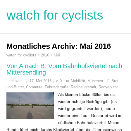
watch for cyclists
Monatliches Archiv:
Mai 2016
watch for cyclists
>
2016
>
Mai
Von A nach B: Vom Bahnhofsviertel nach
Mittersendling
timovic
17. Mai 2016
0
Mobilität
,
München
Brot-
und-Butter
,
Commute
,
Fahrradstraße
,
Radlhauptstadt
,
Radverkehr
Als kleinen Lückenfüller, bis es
wieder richtige Beiträge gibt (es
wird gegrantelt werden), heute
wieder eine Tour. Gestartet wird im
südlichen Bahnhofsviertel. Meine
Runde führt mich durchs Klinikviertel, über die Theresienwiese