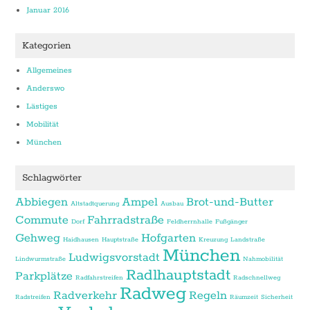
Januar 2016
Kategorien
Allgemeines
Anderswo
Lästiges
Mobilität
München
Schlagwörter
Abbiegen
Ampel
Brot-und-Butter
Altstadtquerung
Ausbau
Commute
Fahrradstraße
Dorf
Feldherrnhalle
Fußgänger
Gehweg
Hofgarten
Haidhausen
Hauptstraße
Kreuzung
Landstraße
München
Ludwigsvorstadt
Lindwurmstraße
Nahmobilität
Radlhauptstadt
Parkplätze
Radfahrstreifen
Radschnellweg
Radweg
Radverkehr
Regeln
Radstreifen
Räumzeit
Sicherheit