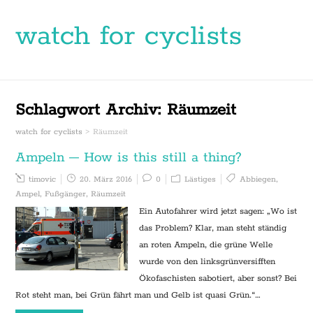
watch for cyclists
Schlagwort Archiv:
Räumzeit
watch for cyclists
>
Räumzeit
Ampeln – How is this still a thing?
timovic
20. März 2016
0
Lästiges
Abbiegen
,
Ampel
,
Fußgänger
,
Räumzeit
Ein Autofahrer wird jetzt sagen: „Wo ist
das Problem? Klar, man steht ständig
an roten Ampeln, die grüne Welle
wurde von den linksgrünversifften
Ökofaschisten sabotiert, aber sonst? Bei
Rot steht man, bei Grün fährt man und Gelb ist quasi Grün.“…