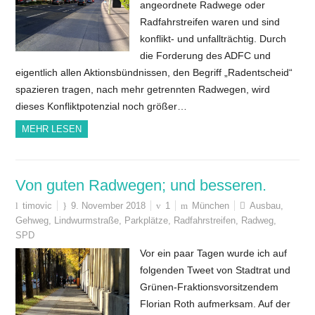
angeordnete Radwege oder
Radfahrstreifen waren und sind
konflikt- und unfallträchtig. Durch
die Forderung des ADFC und
eigentlich allen Aktionsbündnissen, den Begriff „Radentscheid“
spazieren tragen, nach mehr getrennten Radwegen, wird
dieses Konfliktpotenzial noch größer…
MEHR LESEN
Von guten Radwegen; und besseren.
timovic
9. November 2018
1
München
Ausbau
,
Gehweg
,
Lindwurmstraße
,
Parkplätze
,
Radfahrstreifen
,
Radweg
,
SPD
Vor ein paar Tagen wurde ich auf
folgenden Tweet von Stadtrat und
Grünen-Fraktionsvorsitzendem
Florian Roth aufmerksam. Auf der