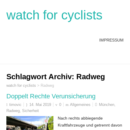
watch for cyclists
IMPRESSUM
Schlagwort Archiv:
Radweg
watch for cyclists
>
Radweg
Doppelt Rechte Verunsicherung
timovic
14. Mai 2019
0
Allgemeines
München
,
Radweg
,
Sicherheit
Nach rechts abbiegende
Kraftfahrzeuge und getrennt davon