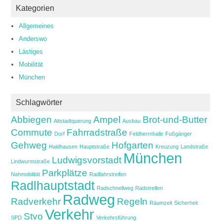
Kategorien
Allgemeines
Anderswo
Lästiges
Mobilität
München
Schlagwörter
Abbiegen
Ampel
Brot-und-Butter
Altstadtquerung
Ausbau
Commute
Fahrradstraße
Dorf
Feldherrnhalle
Fußgänger
Gehweg
Hofgarten
Haidhausen
Hauptstraße
Kreuzung
Landstraße
München
Ludwigsvorstadt
Lindwurmstraße
Parkplätze
Nahmobilität
Radfahrstreifen
Radlhauptstadt
Radschnellweg
Radstreifen
Radweg
Radverkehr
Regeln
Räumzeit
Sicherheit
Verkehr
Stvo
SPD
Verkehrsführung