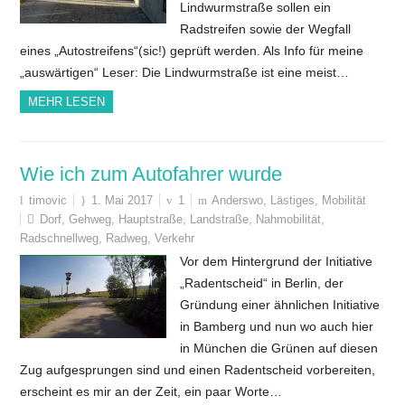
Lindwurmstraße sollen ein
Radstreifen sowie der Wegfall
eines „Autostreifens“(sic!) geprüft werden. Als Info für meine
„auswärtigen“ Leser: Die Lindwurmstraße ist eine meist…
MEHR LESEN
Wie ich zum Autofahrer wurde
timovic
1. Mai 2017
1
Anderswo
,
Lästiges
,
Mobilität
Dorf
,
Gehweg
,
Hauptstraße
,
Landstraße
,
Nahmobilität
,
Radschnellweg
,
Radweg
,
Verkehr
Vor dem Hintergrund der Initiative
„Radentscheid“ in Berlin, der
Gründung einer ähnlichen Initiative
in Bamberg und nun wo auch hier
in München die Grünen auf diesen
Zug aufgesprungen sind und einen Radentscheid vorbereiten,
erscheint es mir an der Zeit, ein paar Worte…