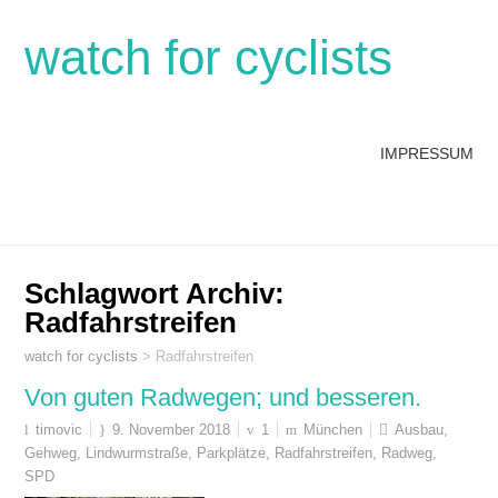
watch for cyclists
IMPRESSUM
Schlagwort Archiv:
Radfahrstreifen
watch for cyclists
>
Radfahrstreifen
Von guten Radwegen; und besseren.
timovic
9. November 2018
1
München
Ausbau
,
Gehweg
,
Lindwurmstraße
,
Parkplätze
,
Radfahrstreifen
,
Radweg
,
SPD