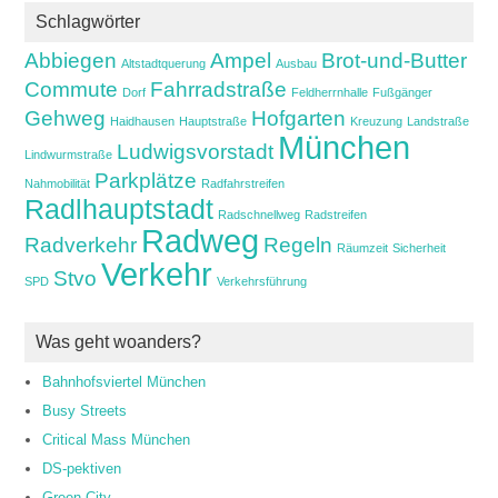
Schlagwörter
Abbiegen
Ampel
Brot-und-Butter
Altstadtquerung
Ausbau
Commute
Fahrradstraße
Dorf
Feldherrnhalle
Fußgänger
Gehweg
Hofgarten
Haidhausen
Hauptstraße
Kreuzung
Landstraße
München
Ludwigsvorstadt
Lindwurmstraße
Parkplätze
Nahmobilität
Radfahrstreifen
Radlhauptstadt
Radschnellweg
Radstreifen
Radweg
Radverkehr
Regeln
Räumzeit
Sicherheit
Verkehr
Stvo
SPD
Verkehrsführung
Was geht woanders?
Bahnhofsviertel München
Busy Streets
Critical Mass München
DS-pektiven
Green City