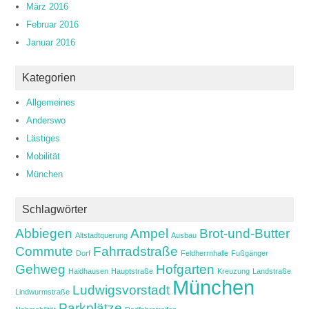
März 2016
Februar 2016
Januar 2016
Kategorien
Allgemeines
Anderswo
Lästiges
Mobilität
München
Schlagwörter
Abbiegen
Ampel
Brot-und-Butter
Altstadtquerung
Ausbau
Commute
Fahrradstraße
Dorf
Feldherrnhalle
Fußgänger
Gehweg
Hofgarten
Haidhausen
Hauptstraße
Kreuzung
Landstraße
München
Ludwigsvorstadt
Lindwurmstraße
Parkplätze