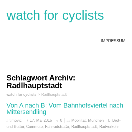
watch for cyclists
IMPRESSUM
Schlagwort Archiv:
Radlhauptstadt
watch for cyclists
>
Radlhauptstadt
Von A nach B: Vom Bahnhofsviertel nach
Mittersendling
timovic
17. Mai 2016
0
Mobilität
,
München
Brot-
und-Butter
,
Commute
,
Fahrradstraße
,
Radlhauptstadt
,
Radverkehr