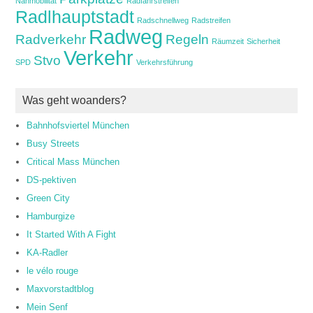
Nahmobilität
Radfahrstreifen
Radlhauptstadt
Radschnellweg
Radstreifen
Radweg
Radverkehr
Regeln
Räumzeit
Sicherheit
Verkehr
Stvo
SPD
Verkehrsführung
Was geht woanders?
Bahnhofsviertel München
Busy Streets
Critical Mass München
DS-pektiven
Green City
Hamburgize
It Started With A Fight
KA-Radler
le vélo rouge
Maxvorstadtblog
Mein Senf