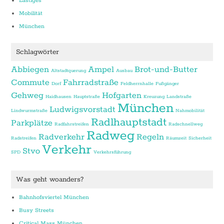
Lästiges
Mobilität
München
Schlagwörter
Abbiegen
Ampel
Brot-und-Butter
Altstadtquerung
Ausbau
Commute
Fahrradstraße
Dorf
Feldherrnhalle
Fußgänger
Gehweg
Hofgarten
Haidhausen
Hauptstraße
Kreuzung
Landstraße
München
Ludwigsvorstadt
Lindwurmstraße
Nahmobilität
Radlhauptstadt
Parkplätze
Radfahrstreifen
Radschnellweg
Radweg
Radverkehr
Regeln
Radstreifen
Räumzeit
Sicherheit
Verkehr
Stvo
SPD
Verkehrsführung
Was geht woanders?
Bahnhofsviertel München
Busy Streets
Critical Mass München