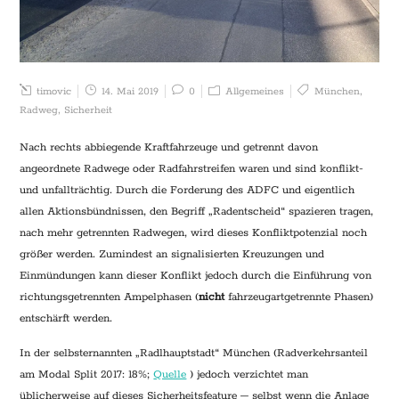
timovic
14. Mai 2019
0
Allgemeines
München
,
Radweg
,
Sicherheit
Nach rechts abbiegende Kraftfahrzeuge und getrennt davon
angeordnete Radwege oder Radfahrstreifen waren und sind konflikt-
und unfallträchtig. Durch die Forderung des ADFC und eigentlich
allen Aktionsbündnissen, den Begriff „Radentscheid“ spazieren tragen,
nach mehr getrennten Radwegen, wird dieses Konfliktpotenzial noch
größer werden. Zumindest an signalisierten Kreuzungen und
Einmündungen kann dieser Konflikt jedoch durch die Einführung von
richtungsgetrennten Ampelphasen (
nicht
fahrzeugartgetrennte Phasen)
entschärft werden.
In der selbsternannten „Radlhauptstadt“ München (Radverkehrsanteil
am Modal Split 2017: 18%;
Quelle
) jedoch verzichtet man
üblicherweise auf dieses Sicherheitsfeature – selbst wenn die Anlage