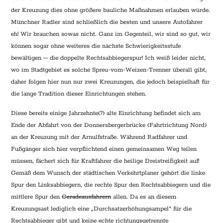
der Kreuzung dies ohne größere bauliche Maßnahmen erlauben würde.
Münchner Radler sind schließlich die besten und unsere Autofahrer
eh! Wir brauchen sowas nicht. Ganz im Gegenteil, wir sind so gut, wir
können sogar ohne weiteres die nächste Schwierigkeitsstufe
bewältigen – die doppelte Rechtsabbiegerspur! Ich weiß leider nicht,
wo im Stadtgebiet es solche Spreu-vom-Weizen-Trenner überall gibt,
daher folgen hier nun nur zwei Kreuzungen, die jedoch beispielhaft für
die lange Tradition dieser Einrichtungen stehen.
Diese bereits einige Jahrzehnte(?) alte Einrichtung befindet sich am
Ende der Abfahrt von der Donnersbergerbrücke (Fahrtrichtung Nord)
an der Kreuzung mit der Arnulfstraße. Während Radfahrer und
Fußgänger sich hier verpflichtend einen gemeinsamen Weg teilen
müssen, fächert sich für Kraftfahrer die heilige Dreistreifigkeit auf!
Gemäß dem Wunsch der städtischen Verkehrtplaner gehört die linke
Spur den Linksabbiegern, die rechte Spur den Rechtsabbiegern und die
mittlere Spur den
Geradeausfahrern
allen. Da es an diesem
Kreuzungsast lediglich eine „Durchsatzerhöhungsampel“ für die
Rechtsabbieger gibt und keine echte richtungsgetrennte