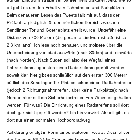
oft geht es um den Erhalt von Fahrstreifen und Parkplätzen.
Beim genaueren Lesen des Tweets fällt mir auf, dass der
Prüfauftrag lediglich für den nördlichen Bereich zwischen
Sendlinger Tor und Goetheplatz erteilt wurde. Ungefähr eine
Distanz von 700 Metern (die gesamte Lindwurmstraße ist ca.
2,3 km lang). Ich lese noch genauer, und stolpere über die
Unterscheidung von stadtauswärts (nach Süden) und -einwärts
(nach Norden). Nach Süden soll also der Wegfall eines
Fahrstreifens zugunsten eines Radstreifens geprüft werden,
soweit klar, hier gibt es schließlich auf den ersten 300 Metern
südlich des Sendlinger-Tor-Platzes schon einen Radfahrstreifen
(jedoch 2 Richtungsfahrstreifen, aber keine Parkplätze); nach
Norden aber soll ein Sicherheitsstreifen von 75 cm eingehalten
werden. Für was? Die Einrichtung eines Radstreifens soll dort
doch gar nicht geprüft werden? Ich bin verwirrt. Aktuell gibt es
dort nur einen schmalen Hochbordradweg.
Aufklärung erfolgt in Form eines weiteren Tweets. Diesmal von
der Rathaus-SPD (die Grünen sind derzeit in der Opposition).