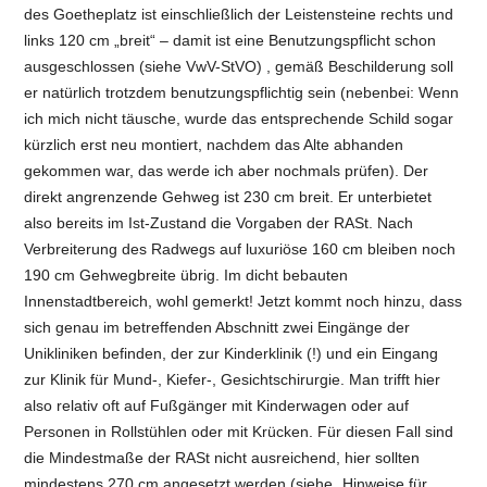
des Goetheplatz ist einschließlich der Leistensteine rechts und
links 120 cm „breit“ – damit ist eine Benutzungspflicht schon
ausgeschlossen (siehe VwV-StVO) , gemäß Beschilderung soll
er natürlich trotzdem benutzungspflichtig sein (nebenbei: Wenn
ich mich nicht täusche, wurde das entsprechende Schild sogar
kürzlich erst neu montiert, nachdem das Alte abhanden
gekommen war, das werde ich aber nochmals prüfen). Der
direkt angrenzende Gehweg ist 230 cm breit. Er unterbietet
also bereits im Ist-Zustand die Vorgaben der RASt. Nach
Verbreiterung des Radwegs auf luxuriöse 160 cm bleiben noch
190 cm Gehwegbreite übrig. Im dicht bebauten
Innenstadtbereich, wohl gemerkt! Jetzt kommt noch hinzu, dass
sich genau im betreffenden Abschnitt zwei Eingänge der
Unikliniken befinden, der zur Kinderklinik (!) und ein Eingang
zur Klinik für Mund-, Kiefer-, Gesichtschirurgie. Man trifft hier
also relativ oft auf Fußgänger mit Kinderwagen oder auf
Personen in Rollstühlen oder mit Krücken. Für diesen Fall sind
die Mindestmaße der RASt nicht ausreichend, hier sollten
mindestens 270 cm angesetzt werden (siehe „Hinweise für