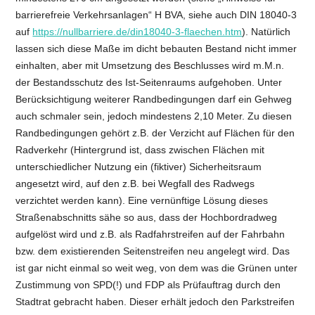
barrierefreie Verkehrsanlagen“ H BVA, siehe auch DIN 18040-3
auf
https://nullbarriere.de/din18040-3-flaechen.htm
). Natürlich
lassen sich diese Maße im dicht bebauten Bestand nicht immer
einhalten, aber mit Umsetzung des Beschlusses wird m.M.n.
der Bestandsschutz des Ist-Seitenraums aufgehoben. Unter
Berücksichtigung weiterer Randbedingungen darf ein Gehweg
auch schmaler sein, jedoch mindestens 2,10 Meter. Zu diesen
Randbedingungen gehört z.B. der Verzicht auf Flächen für den
Radverkehr (Hintergrund ist, dass zwischen Flächen mit
unterschiedlicher Nutzung ein (fiktiver) Sicherheitsraum
angesetzt wird, auf den z.B. bei Wegfall des Radwegs
verzichtet werden kann). Eine vernünftige Lösung dieses
Straßenabschnitts sähe so aus, dass der Hochbordradweg
aufgelöst wird und z.B. als Radfahrstreifen auf der Fahrbahn
bzw. dem existierenden Seitenstreifen neu angelegt wird. Das
ist gar nicht einmal so weit weg, von dem was die Grünen unter
Zustimmung von SPD(!) und FDP als Prüfauftrag durch den
Stadtrat gebracht haben. Dieser erhält jedoch den Parkstreifen