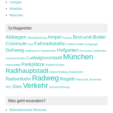
Lästiges
Mobilität
München
Schlagwörter
Abbiegen
Ampel
Brot-und-Butter
Altstadtquerung
Ausbau
Commute
Fahrradstraße
Dorf
Feldherrnhalle
Fußgänger
Gehweg
Hofgarten
Haidhausen
Hauptstraße
Kreuzung
Landstraße
München
Ludwigsvorstadt
Lindwurmstraße
Parkplätze
Nahmobilität
Radfahrstreifen
Radlhauptstadt
Radschnellweg
Radstreifen
Radweg
Radverkehr
Regeln
Räumzeit
Sicherheit
Verkehr
Stvo
SPD
Verkehrsführung
Was geht woanders?
Bahnhofsviertel München