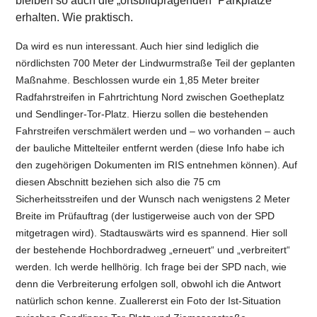
bleiben so auch die „ortsbildprägenden“ Parkplätze
erhalten. Wie praktisch.
Da wird es nun interessant. Auch hier sind lediglich die
nördlichsten 700 Meter der Lindwurmstraße Teil der geplanten
Maßnahme. Beschlossen wurde ein 1,85 Meter breiter
Radfahrstreifen in Fahrtrichtung Nord zwischen Goetheplatz
und Sendlinger-Tor-Platz. Hierzu sollen die bestehenden
Fahrstreifen verschmälert werden und – wo vorhanden – auch
der bauliche Mittelteiler entfernt werden (diese Info habe ich
den zugehörigen Dokumenten im RIS entnehmen können). Auf
diesen Abschnitt beziehen sich also die 75 cm
Sicherheitsstreifen und der Wunsch nach wenigstens 2 Meter
Breite im Prüfauftrag (der lustigerweise auch von der SPD
mitgetragen wird). Stadtauswärts wird es spannend. Hier soll
der bestehende Hochbordradweg „erneuert“ und „verbreitert“
werden. Ich werde hellhörig. Ich frage bei der SPD nach, wie
denn die Verbreiterung erfolgen soll, obwohl ich die Antwort
natürlich schon kenne. Zuallererst ein Foto der Ist-Situation