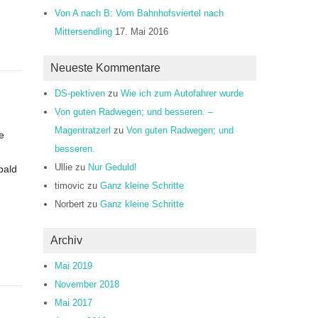
Von A nach B: Vom Bahnhofsviertel nach
Mittersendling
17. Mai 2016
Neueste Kommentare
DS-pektiven
zu
Wie ich zum Autofahrer wurde
Von guten Radwegen; und besseren. –
Magentratzerl
zu
Von guten Radwegen; und
e
besseren.
Ullie
zu
Nur Geduld!
bald
timovic
zu
Ganz kleine Schritte
Norbert
zu
Ganz kleine Schritte
Archiv
Mai 2019
November 2018
Mai 2017