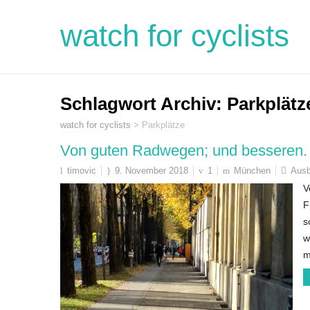
watch for cyclists
Schlagwort Archiv:
Parkplätz
watch for cyclists
>
Parkplätze
Von guten Radwegen; und besseren.
timovic
9. November 2018
1
München
Aus
V
F
s
w
m