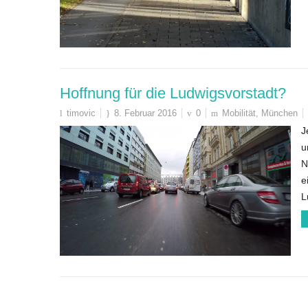
Hoffnung für die Ludwigsvorstadt?
timovic
8. Februar 2016
0
Mobilität
,
München
J
u
N
e
L