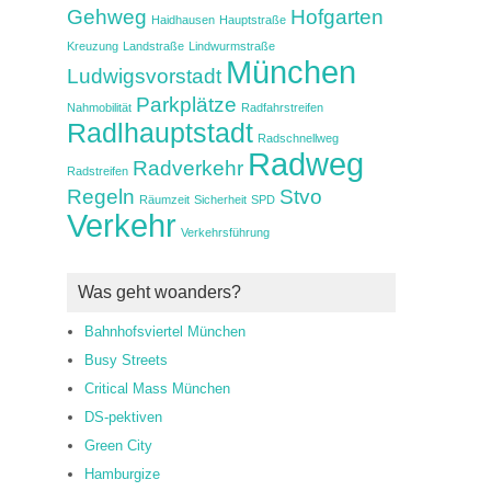
Gehweg
Hofgarten
Haidhausen
Hauptstraße
Kreuzung
Landstraße
Lindwurmstraße
München
Ludwigsvorstadt
Parkplätze
Nahmobilität
Radfahrstreifen
Radlhauptstadt
Radschnellweg
Radweg
Radverkehr
Radstreifen
Regeln
Stvo
Räumzeit
Sicherheit
SPD
Verkehr
Verkehrsführung
Was geht woanders?
Bahnhofsviertel München
Busy Streets
Critical Mass München
DS-pektiven
Green City
Hamburgize