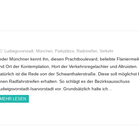
Ludwigsvorstadt
,
München
,
Parkplätze
,
Radstreifen
,
Verkehr
eder Münchner kennt ihn, diesen Prachtboulevard, beliebte Flaniermeil
nd Ort der Kontemplation, Hort der Verkehrsregelachter und Altruisten.
atürlich ist die Rede von der Schwanthalerstraße. Diese soll möglichst 
inen Radfahrstreifen erhalten. So schlägt es der Bezirksausschuss
udwigsvorstadt-Isarvorstadt vor. Grundsätzlich halte ich…
MEHR LESEN