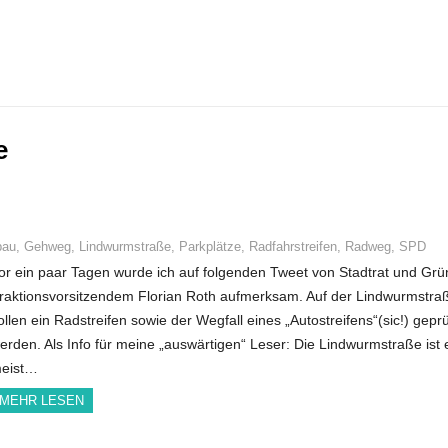
e
bau
,
Gehweg
,
Lindwurmstraße
,
Parkplätze
,
Radfahrstreifen
,
Radweg
,
SPD
or ein paar Tagen wurde ich auf folgenden Tweet von Stadtrat und Grü
raktionsvorsitzendem Florian Roth aufmerksam. Auf der Lindwurmstra
ollen ein Radstreifen sowie der Wegfall eines „Autostreifens“(sic!) geprü
erden. Als Info für meine „auswärtigen“ Leser: Die Lindwurmstraße ist 
eist…
MEHR LESEN