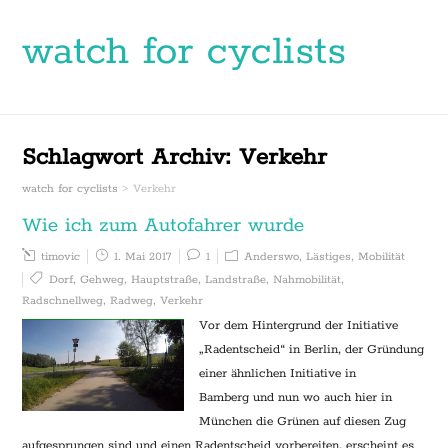
watch for cyclists
Schlagwort Archiv:
Verkehr
watch for cyclists
>
Verkehr
Wie ich zum Autofahrer wurde
timovic
1. Mai 2017
1
Anderswo
,
Lästiges
,
Mobilität
Dorf
,
Gehweg
,
Hauptstraße
,
Landstraße
,
Nahmobilität
,
Radschnellweg
,
Radweg
,
Verkehr
Vor dem Hintergrund der Initiative
„Radentscheid“ in Berlin, der Gründung
einer ähnlichen Initiative in
Bamberg und nun wo auch hier in
München die Grünen auf diesen Zug
aufgesprungen sind und einen Radentscheid vorbereiten, erscheint es