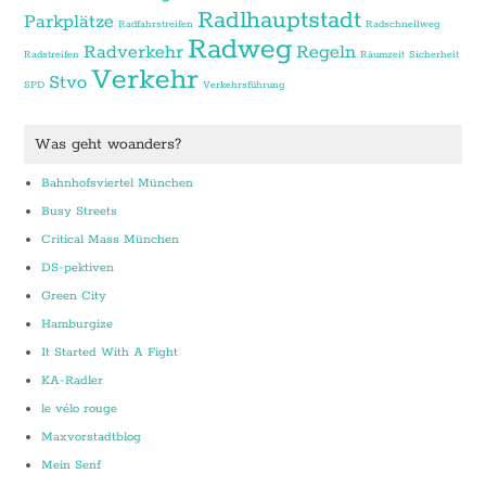
Radlhauptstadt
Parkplätze
Radfahrstreifen
Radschnellweg
Radweg
Radverkehr
Regeln
Radstreifen
Räumzeit
Sicherheit
Verkehr
Stvo
SPD
Verkehrsführung
Was geht woanders?
Bahnhofsviertel München
Busy Streets
Critical Mass München
DS-pektiven
Green City
Hamburgize
It Started With A Fight
KA-Radler
le vélo rouge
Maxvorstadtblog
Mein Senf