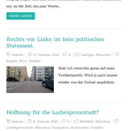
mir an der Zeit, ein paar Worte…
MEHR LESEN
Rechts vor Links ist kein politisches
Statement.
timovic
17. Februar 2016
0
Lästiges
,
München
Regeln
,
Stvo
,
Verkehr
Aber ich verzichte gerne auf mein
Vorfahrtsrecht. Wird ja auch immer
wieder von der Polizei empfohlen.
Hoffnung für die Ludwigsvorstadt?
timovic
8. Februar 2016
0
Mobilität
,
München
Ludwigsvorstadt
,
München
,
Parkplätze
,
Radstreifen
,
Verkehr