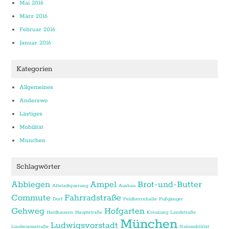
Mai 2016
März 2016
Februar 2016
Januar 2016
Kategorien
Allgemeines
Anderswo
Lästiges
Mobilität
München
Schlagwörter
Abbiegen
Ampel
Brot-und-Butter
Altstadtquerung
Ausbau
Commute
Fahrradstraße
Dorf
Feldherrnhalle
Fußgänger
Gehweg
Hofgarten
Haidhausen
Hauptstraße
Kreuzung
Landstraße
München
Ludwigsvorstadt
Lindwurmstraße
Nahmobilität