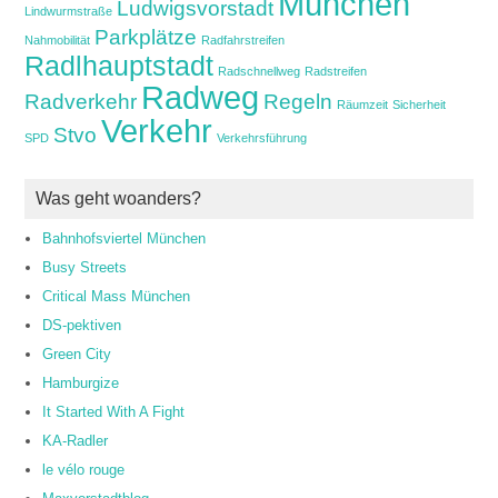
München
Ludwigsvorstadt
Lindwurmstraße
Parkplätze
Nahmobilität
Radfahrstreifen
Radlhauptstadt
Radschnellweg
Radstreifen
Radweg
Radverkehr
Regeln
Räumzeit
Sicherheit
Verkehr
Stvo
SPD
Verkehrsführung
Was geht woanders?
Bahnhofsviertel München
Busy Streets
Critical Mass München
DS-pektiven
Green City
Hamburgize
It Started With A Fight
KA-Radler
le vélo rouge