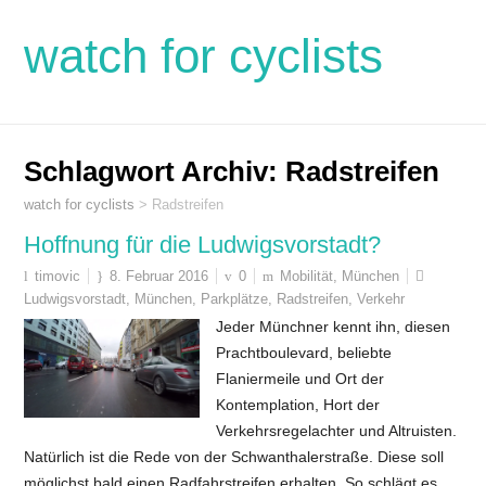
watch for cyclists
Schlagwort Archiv:
Radstreifen
watch for cyclists
>
Radstreifen
Hoffnung für die Ludwigsvorstadt?
timovic
8. Februar 2016
0
Mobilität
,
München
Ludwigsvorstadt
,
München
,
Parkplätze
,
Radstreifen
,
Verkehr
Jeder Münchner kennt ihn, diesen
Prachtboulevard, beliebte
Flaniermeile und Ort der
Kontemplation, Hort der
Verkehrsregelachter und Altruisten.
Natürlich ist die Rede von der Schwanthalerstraße. Diese soll
möglichst bald einen Radfahrstreifen erhalten. So schlägt es