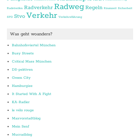
Radweg
Radverkehr
Regeln
Radstreifen
Räumzeit
Sicherheit
Verkehr
Stvo
SPD
Verkehrsführung
Was geht woanders?
Bahnhofsviertel München
Busy Streets
Critical Mass München
DS-pektiven
Green City
Hamburgize
It Started With A Fight
KA-Radler
le vélo rouge
Maxvorstadtblog
Mein Senf
Mucradblog