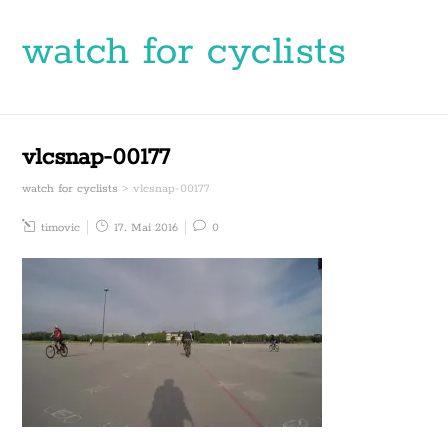
watch for cyclists
vlcsnap-00177
watch for cyclists
>
vlcsnap-00177
timovic
17. Mai 2016
0