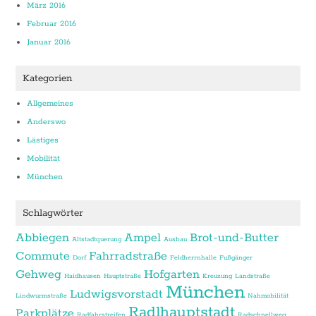
März 2016
Februar 2016
Januar 2016
Kategorien
Allgemeines
Anderswo
Lästiges
Mobilität
München
Schlagwörter
Abbiegen
Ampel
Brot-und-Butter
Altstadtquerung
Ausbau
Commute
Fahrradstraße
Dorf
Feldherrnhalle
Fußgänger
Gehweg
Hofgarten
Haidhausen
Hauptstraße
Kreuzung
Landstraße
München
Ludwigsvorstadt
Lindwurmstraße
Nahmobilität
Radlhauptstadt
Parkplätze
Radfahrstreifen
Radschnellweg