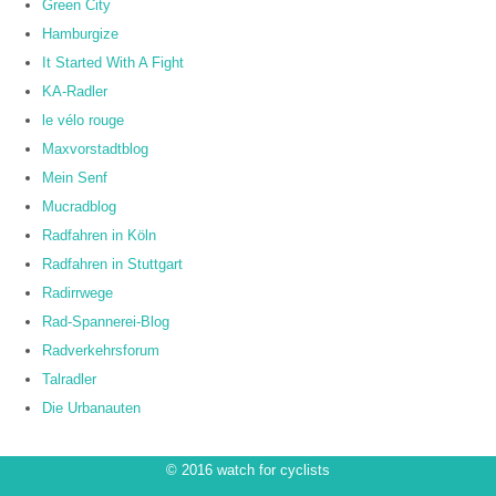
Green City
Hamburgize
It Started With A Fight
KA-Radler
le vélo rouge
Maxvorstadtblog
Mein Senf
Mucradblog
Radfahren in Köln
Radfahren in Stuttgart
Radirrwege
Rad-Spannerei-Blog
Radverkehrsforum
Talradler
Die Urbanauten
© 2016 watch for cyclists