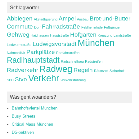
Schlagwörter
Abbiegen
Ampel
Brot-und-Butter
Altstadtquerung
Ausbau
Commute
Fahrradstraße
Dorf
Feldherrnhalle
Fußgänger
Gehweg
Hofgarten
Haidhausen
Hauptstraße
Kreuzung
Landstraße
München
Ludwigsvorstadt
Lindwurmstraße
Parkplätze
Nahmobilität
Radfahrstreifen
Radlhauptstadt
Radschnellweg
Radstreifen
Radweg
Radverkehr
Regeln
Räumzeit
Sicherheit
Verkehr
Stvo
SPD
Verkehrsführung
Was geht woanders?
Bahnhofsviertel München
Busy Streets
Critical Mass München
DS-pektiven