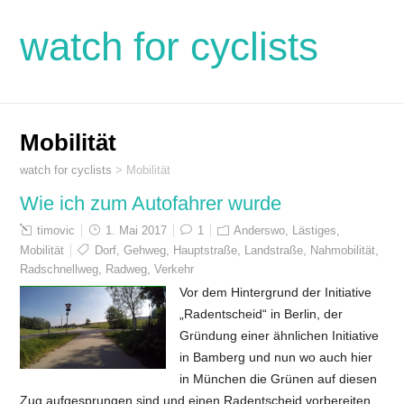
watch for cyclists
Mobilität
watch for cyclists
>
Mobilität
Wie ich zum Autofahrer wurde
timovic
1. Mai 2017
1
Anderswo
,
Lästiges
,
Mobilität
Dorf
,
Gehweg
,
Hauptstraße
,
Landstraße
,
Nahmobilität
,
Radschnellweg
,
Radweg
,
Verkehr
Vor dem Hintergrund der Initiative
„Radentscheid“ in Berlin, der
Gründung einer ähnlichen Initiative
in Bamberg und nun wo auch hier
in München die Grünen auf diesen
Zug aufgesprungen sind und einen Radentscheid vorbereiten,