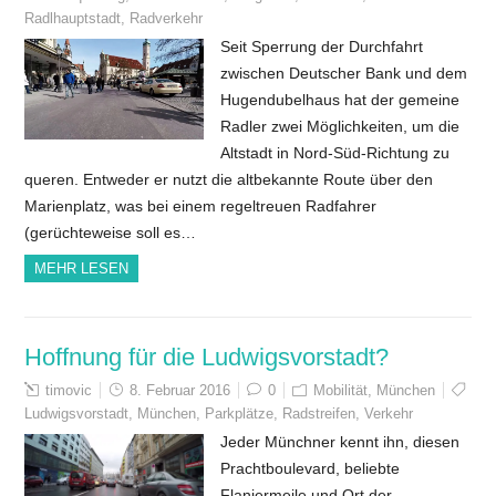
Radlhauptstadt
,
Radverkehr
Seit Sperrung der Durchfahrt
zwischen Deutscher Bank und dem
Hugendubelhaus hat der gemeine
Radler zwei Möglichkeiten, um die
Altstadt in Nord-Süd-Richtung zu
queren. Entweder er nutzt die altbekannte Route über den
Marienplatz, was bei einem regeltreuen Radfahrer
(gerüchteweise soll es…
MEHR LESEN
Hoffnung für die Ludwigsvorstadt?
timovic
8. Februar 2016
0
Mobilität
,
München
Ludwigsvorstadt
,
München
,
Parkplätze
,
Radstreifen
,
Verkehr
Jeder Münchner kennt ihn, diesen
Prachtboulevard, beliebte
Flaniermeile und Ort der