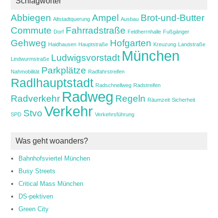
Schlagwörter
Abbiegen
Ampel
Brot-und-Butter
Altstadtquerung
Ausbau
Commute
Fahrradstraße
Dorf
Feldherrnhalle
Fußgänger
Gehweg
Hofgarten
Haidhausen
Hauptstraße
Kreuzung
Landstraße
München
Ludwigsvorstadt
Lindwurmstraße
Parkplätze
Nahmobilität
Radfahrstreifen
Radlhauptstadt
Radschnellweg
Radstreifen
Radweg
Radverkehr
Regeln
Räumzeit
Sicherheit
Verkehr
Stvo
SPD
Verkehrsführung
Was geht woanders?
Bahnhofsviertel München
Busy Streets
Critical Mass München
DS-pektiven
Green City