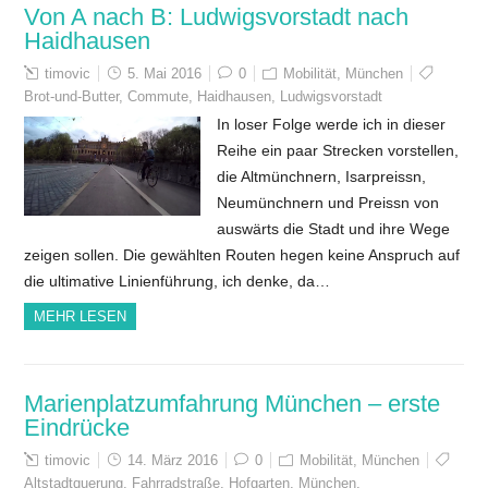
Von A nach B: Ludwigsvorstadt nach
Haidhausen
timovic
5. Mai 2016
0
Mobilität
,
München
Brot-und-Butter
,
Commute
,
Haidhausen
,
Ludwigsvorstadt
In loser Folge werde ich in dieser
Reihe ein paar Strecken vorstellen,
die Altmünchnern, Isarpreissn,
Neumünchnern und Preissn von
auswärts die Stadt und ihre Wege
zeigen sollen. Die gewählten Routen hegen keine Anspruch auf
die ultimative Linienführung, ich denke, da…
MEHR LESEN
Marienplatzumfahrung München – erste
Eindrücke
timovic
14. März 2016
0
Mobilität
,
München
Altstadtquerung
,
Fahrradstraße
,
Hofgarten
,
München
,