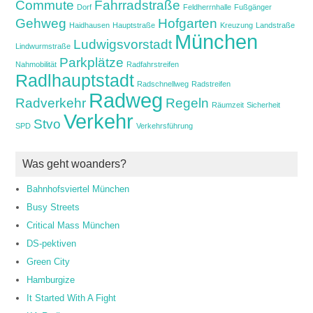
Commute
Fahrradstraße
Dorf
Feldherrnhalle
Fußgänger
Gehweg
Hofgarten
Haidhausen
Hauptstraße
Kreuzung
Landstraße
München
Ludwigsvorstadt
Lindwurmstraße
Parkplätze
Nahmobilität
Radfahrstreifen
Radlhauptstadt
Radschnellweg
Radstreifen
Radweg
Radverkehr
Regeln
Räumzeit
Sicherheit
Verkehr
Stvo
SPD
Verkehrsführung
Was geht woanders?
Bahnhofsviertel München
Busy Streets
Critical Mass München
DS-pektiven
Green City
Hamburgize
It Started With A Fight