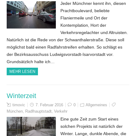
Jeder Münchner kennt ihn, diesen
Prachtboulevard, beliebte
Flaniermeile und Ort der
Kontemplation, Hort der
Verkehrsregelachter und Altruisten.
Natürlich ist die Rede von der Schwanthalerstraße. Diese soll
möglichst bald einen Radfahrstreifen erhalten. So schlägt es
der Bezirksausschuss Ludwigsvorstadt-Isarvorstadt vor.
Grundsätzlich halte ich…
MEHR LESEN
Winterzeit
timovic
7. Februar 2016
0
Allgemeines
München
,
Radlhauptstadt
,
Verkehr
Eine gute Zeit zum Start eines
solchen Projekts ist natürlich der
Winter. Lange, dunkle Abende, die