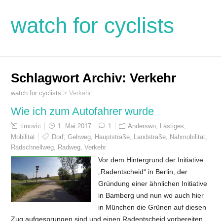
watch for cyclists
Schlagwort Archiv:
Verkehr
watch for cyclists
>
Verkehr
Wie ich zum Autofahrer wurde
timovic
1. Mai 2017
1
Anderswo
,
Lästiges
,
Mobilität
Dorf
,
Gehweg
,
Hauptstraße
,
Landstraße
,
Nahmobilität
,
Radschnellweg
,
Radweg
,
Verkehr
Vor dem Hintergrund der Initiative
„Radentscheid“ in Berlin, der
Gründung einer ähnlichen Initiative
in Bamberg und nun wo auch hier
in München die Grünen auf diesen
Zug aufgesprungen sind und einen Radentscheid vorbereiten,