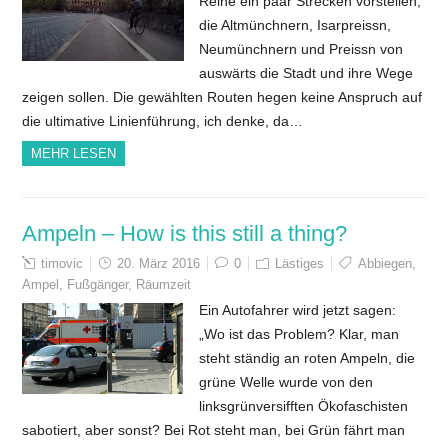
Reihe ein paar Strecken vorstellen,
die Altmünchnern, Isarpreissn,
Neumünchnern und Preissn von
auswärts die Stadt und ihre Wege
zeigen sollen. Die gewählten Routen hegen keine Anspruch auf
die ultimative Linienführung, ich denke, da…
MEHR LESEN
Ampeln – How is this still a thing?
timovic
20. März 2016
0
Lästiges
Abbiegen
,
Ampel
,
Fußgänger
,
Räumzeit
Ein Autofahrer wird jetzt sagen:
„Wo ist das Problem? Klar, man
steht ständig an roten Ampeln, die
grüne Welle wurde von den
linksgrünversifften Ökofaschisten
sabotiert, aber sonst? Bei Rot steht man, bei Grün fährt man