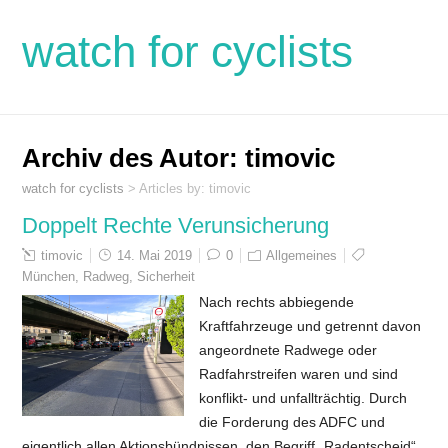
watch for cyclists
Archiv des Autor:
timovic
watch for cyclists
> Articles by: timovic
Doppelt Rechte Verunsicherung
timovic
14. Mai 2019
0
Allgemeines
München
,
Radweg
,
Sicherheit
Nach rechts abbiegende
Kraftfahrzeuge und getrennt davon
angeordnete Radwege oder
Radfahrstreifen waren und sind
konflikt- und unfallträchtig. Durch
die Forderung des ADFC und
eigentlich allen Aktionsbündnissen, den Begriff „Radentscheid“