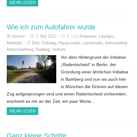
MEHR LESEN
Wie ich zum Autofahrer wurde
timovic
1. Mai 2017
1
Anderswo
,
Lästiges
,
Mobilität
Dorf
,
Gehweg
,
Hauptstraße
,
Landstraße
,
Nahmobilität
,
Radschnellweg
,
Radweg
,
Verkehr
Vor dem Hintergrund der Initiative
„Radentscheid“ in Berlin, der
Gründung einer ähnlichen Initiative
in Bamberg und nun wo auch hier
in München die Grünen auf diesen
Zug aufgesprungen sind und einen Radentscheid vorbereiten,
erscheint es mir an der Zeit, ein paar Worte…
MEHR LESEN
Ganz kleine Schritte