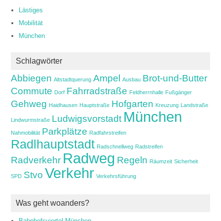
Lästiges
Mobilität
München
Schlagwörter
Abbiegen
Ampel
Brot-und-Butter
Altstadtquerung
Ausbau
Commute
Fahrradstraße
Dorf
Feldherrnhalle
Fußgänger
Gehweg
Hofgarten
Haidhausen
Hauptstraße
Kreuzung
Landstraße
München
Ludwigsvorstadt
Lindwurmstraße
Parkplätze
Nahmobilität
Radfahrstreifen
Radlhauptstadt
Radschnellweg
Radstreifen
Radweg
Radverkehr
Regeln
Räumzeit
Sicherheit
Verkehr
Stvo
SPD
Verkehrsführung
Was geht woanders?
Bahnhofsviertel München