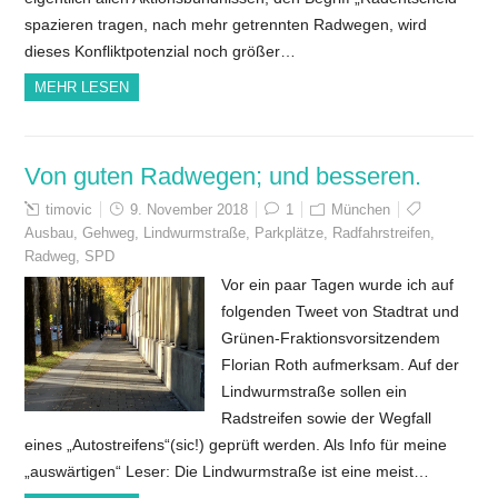
spazieren tragen, nach mehr getrennten Radwegen, wird
dieses Konfliktpotenzial noch größer…
MEHR LESEN
Von guten Radwegen; und besseren.
timovic
9. November 2018
1
München
Ausbau
,
Gehweg
,
Lindwurmstraße
,
Parkplätze
,
Radfahrstreifen
,
Radweg
,
SPD
Vor ein paar Tagen wurde ich auf
folgenden Tweet von Stadtrat und
Grünen-Fraktionsvorsitzendem
Florian Roth aufmerksam. Auf der
Lindwurmstraße sollen ein
Radstreifen sowie der Wegfall
eines „Autostreifens“(sic!) geprüft werden. Als Info für meine
„auswärtigen“ Leser: Die Lindwurmstraße ist eine meist…