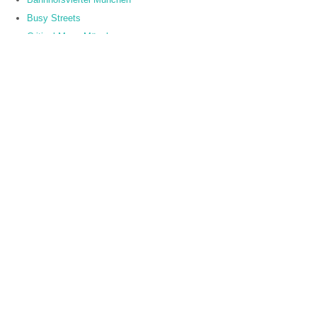
Busy Streets
Critical Mass München
DS-pektiven
Green City
Hamburgize
It Started With A Fight
KA-Radler
le vélo rouge
Maxvorstadtblog
Mein Senf
Mucradblog
Radfahren in Köln
Radfahren in Stuttgart
Radirrwege
Rad-Spannerei-Blog
Radverkehrsforum
Talradler