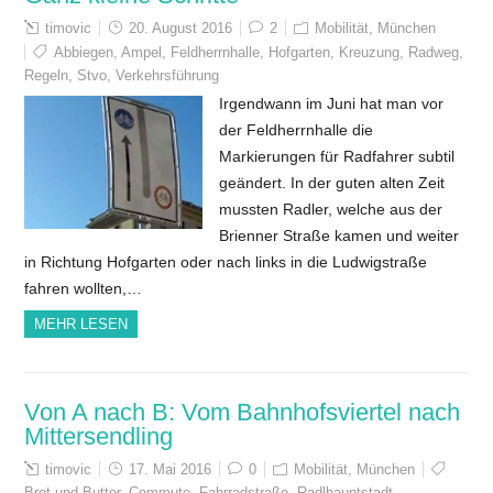
timovic
20. August 2016
2
Mobilität
,
München
Abbiegen
,
Ampel
,
Feldherrnhalle
,
Hofgarten
,
Kreuzung
,
Radweg
,
Regeln
,
Stvo
,
Verkehrsführung
Irgendwann im Juni hat man vor
der Feldherrnhalle die
Markierungen für Radfahrer subtil
geändert. In der guten alten Zeit
mussten Radler, welche aus der
Brienner Straße kamen und weiter
in Richtung Hofgarten oder nach links in die Ludwigstraße
fahren wollten,…
MEHR LESEN
Von A nach B: Vom Bahnhofsviertel nach
Mittersendling
timovic
17. Mai 2016
0
Mobilität
,
München
Brot-und-Butter
,
Commute
,
Fahrradstraße
,
Radlhauptstadt
,