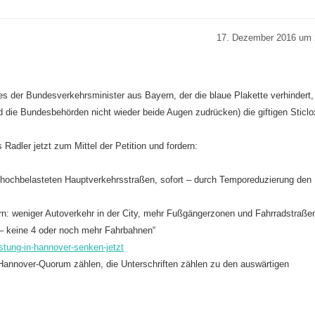
17. Dezember 2016 um 
 es der Bundesverkehrsminister aus Bayern, der die blaue Plakette verhindert,
und die Bundesbehörden nicht wieder beide Augen zudrücken) die giftigen Sticl
 Radler jetzt zum Mittel der Petition und fordern:
n hochbelasteten Hauptverkehrsstraßen, sofort – durch Temporeduzierung den
ern: weniger Autoverkehr in der City, mehr Fußgängerzonen und Fahrradstraße
 – keine 4 oder noch mehr Fahrbahnen“
astung-in-hannover-senken-jetzt
annover-Quorum zählen, die Unterschriften zählen zu den auswärtigen