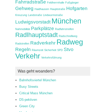
Fahrradstraße
Feldherrnhalle
Fußgänger
Gehweg
Hofgarten
Haidhausen
Hauptstraße
Kreuzung
Landstraße
Lindwurmstraße
München
Ludwigsvorstadt
Parkplätze
Nahmobilität
Radfahrstreifen
Radlhauptstadt
Radschnellweg
Radweg
Radverkehr
Radstreifen
Regeln
Stvo
Räumzeit
Sicherheit
SPD
Verkehr
Verkehrsführung
Was geht woanders?
Bahnhofsviertel München
Busy Streets
Critical Mass München
DS-pektiven
Green City