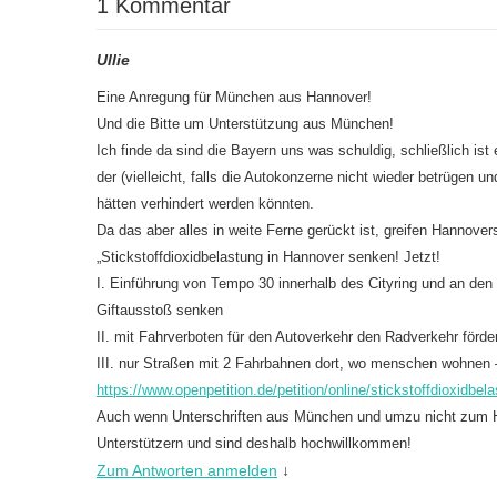
1 Kommentar
Ullie
Eine Anregung für München aus Hannover!
Und die Bitte um Unterstützung aus München!
Ich finde da sind die Bayern uns was schuldig, schließlich ist
der (vielleicht, falls die Autokonzerne nicht wieder betrügen 
hätten verhindert werden könnten.
Da das aber alles in weite Ferne gerückt ist, greifen Hannovers
„Stickstoffdioxidbelastung in Hannover senken! Jetzt!
I. Einführung von Tempo 30 innerhalb des Cityring und an de
Giftausstoß senken
II. mit Fahrverboten für den Autoverkehr den Radverkehr förd
III. nur Straßen mit 2 Fahrbahnen dort, wo menschen wohnen
https://www.openpetition.de/petition/online/stickstoffdioxidbel
Auch wenn Unterschriften aus München und umzu nicht zum H
Unterstützern und sind deshalb hochwillkommen!
Zum Antworten anmelden
↓