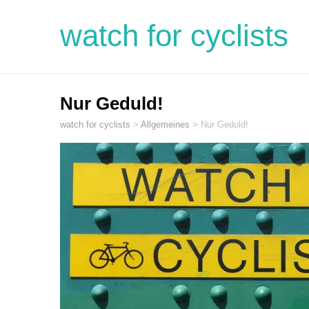
watch for cyclists
Nur Geduld!
watch for cyclists
>
Allgemeines
>
Nur Geduld!