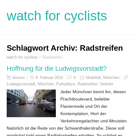
watch for cyclists
Schlagwort Archiv:
Radstreifen
watch for cyclists
>
Radstreifen
Hoffnung für die Ludwigsvorstadt?
timovic
8. Februar 2016
0
Mobilität
,
München
Ludwigsvorstadt
,
München
,
Parkplätze
,
Radstreifen
,
Verkehr
Jeder Münchner kennt ihn, diesen
Prachtboulevard, beliebte
Flaniermeile und Ort der
Kontemplation, Hort der
Verkehrsregelachter und Altruisten.
Natürlich ist die Rede von der Schwanthalerstraße. Diese soll
möglichst bald einen Radfahrstreifen erhalten. So schlägt es