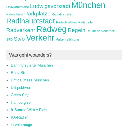
München
Ludwigsvorstadt
Lindwurmstraße
Parkplätze
Nahmobilität
Radfahrstreifen
Radlhauptstadt
Radschnellweg
Radstreifen
Radweg
Radverkehr
Regeln
Räumzeit
Sicherheit
Verkehr
Stvo
SPD
Verkehrsführung
Was geht woanders?
Bahnhofsviertel München
Busy Streets
Critical Mass München
DS-pektiven
Green City
Hamburgize
It Started With A Fight
KA-Radler
le vélo rouge