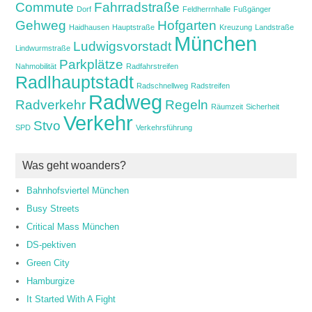
Commute
Fahrradstraße
Dorf
Feldherrnhalle
Fußgänger
Gehweg
Hofgarten
Haidhausen
Hauptstraße
Kreuzung
Landstraße
München
Ludwigsvorstadt
Lindwurmstraße
Parkplätze
Nahmobilität
Radfahrstreifen
Radlhauptstadt
Radschnellweg
Radstreifen
Radweg
Radverkehr
Regeln
Räumzeit
Sicherheit
Verkehr
Stvo
SPD
Verkehrsführung
Was geht woanders?
Bahnhofsviertel München
Busy Streets
Critical Mass München
DS-pektiven
Green City
Hamburgize
It Started With A Fight