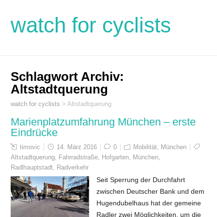
watch for cyclists
Schlagwort Archiv:
Altstadtquerung
watch for cyclists
>
Altstadtquerung
Marienplatzumfahrung München – erste
Eindrücke
timovic
14. März 2016
0
Mobilität
,
München
Altstadtquerung
,
Fahrradstraße
,
Hofgarten
,
München
,
Radlhauptstadt
,
Radverkehr
Seit Sperrung der Durchfahrt
zwischen Deutscher Bank und dem
Hugendubelhaus hat der gemeine
Radler zwei Möglichkeiten, um die