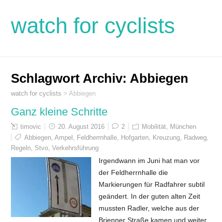
watch for cyclists
Schlagwort Archiv:
Abbiegen
watch for cyclists
>
Abbiegen
Ganz kleine Schritte
timovic
20. August 2016
2
Mobilität
,
München
Abbiegen
,
Ampel
,
Feldherrnhalle
,
Hofgarten
,
Kreuzung
,
Radweg
,
Regeln
,
Stvo
,
Verkehrsführung
Irgendwann im Juni hat man vor
der Feldherrnhalle die
Markierungen für Radfahrer subtil
geändert. In der guten alten Zeit
mussten Radler, welche aus der
Brienner Straße kamen und weiter