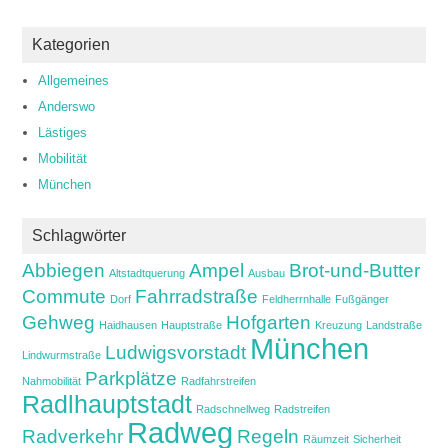
Kategorien
Allgemeines
Anderswo
Lästiges
Mobilität
München
Schlagwörter
Abbiegen
Ampel
Brot-und-Butter
Altstadtquerung
Ausbau
Commute
Fahrradstraße
Dorf
Feldherrnhalle
Fußgänger
Gehweg
Hofgarten
Haidhausen
Hauptstraße
Kreuzung
Landstraße
München
Ludwigsvorstadt
Lindwurmstraße
Parkplätze
Nahmobilität
Radfahrstreifen
Radlhauptstadt
Radschnellweg
Radstreifen
Radweg
Radverkehr
Regeln
Räumzeit
Sicherheit