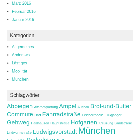
März 2016
Februar 2016
Januar 2016
Kategorien
Allgemeines
Anderswo
Lästiges
Mobilität
München
Schlagwörter
Abbiegen
Ampel
Brot-und-Butter
Altstadtquerung
Ausbau
Commute
Fahrradstraße
Dorf
Feldherrnhalle
Fußgänger
Gehweg
Hofgarten
Haidhausen
Hauptstraße
Kreuzung
Landstraße
München
Ludwigsvorstadt
Lindwurmstraße
Parkplätze