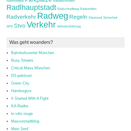
Nahmobilität
Radfahrstreifen
Radlhauptstadt
Radschnellweg
Radstreifen
Radweg
Radverkehr
Regeln
Räumzeit
Sicherheit
Verkehr
Stvo
SPD
Verkehrsführung
Was geht woanders?
Bahnhofsviertel München
Busy Streets
Critical Mass München
DS-pektiven
Green City
Hamburgize
It Started With A Fight
KA-Radler
le vélo rouge
Maxvorstadtblog
Mein Senf