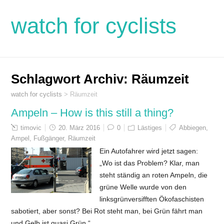
watch for cyclists
Schlagwort Archiv:
Räumzeit
watch for cyclists
>
Räumzeit
Ampeln – How is this still a thing?
timovic
20. März 2016
0
Lästiges
Abbiegen
,
Ampel
,
Fußgänger
,
Räumzeit
Ein Autofahrer wird jetzt sagen:
„Wo ist das Problem? Klar, man
steht ständig an roten Ampeln, die
grüne Welle wurde von den
linksgrünversifften Ökofaschisten
sabotiert, aber sonst? Bei Rot steht man, bei Grün fährt man
und Gelb ist quasi Grün.“…