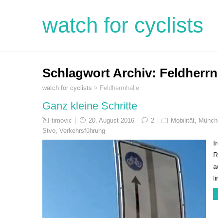
watch for cyclists
Schlagwort Archiv:
Feldherrn
watch for cyclists
>
Feldherrnhalle
Ganz kleine Schritte
timovic
20. August 2016
2
Mobilität
,
Münch
Stvo
,
Verkehrsführung
I
R
a
l