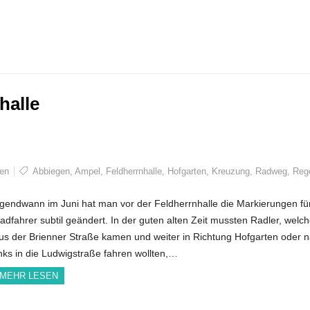
halle
en
Abbiegen
,
Ampel
,
Feldherrnhalle
,
Hofgarten
,
Kreuzung
,
Radweg
,
Reg
rgendwann im Juni hat man vor der Feldherrnhalle die Markierungen fü
adfahrer subtil geändert. In der guten alten Zeit mussten Radler, welc
us der Brienner Straße kamen und weiter in Richtung Hofgarten oder 
inks in die Ludwigstraße fahren wollten,…
MEHR LESEN