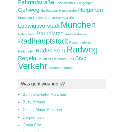
Fahrradstraße
Feldherrnhalle
Fußgänger
Gehweg
Hofgarten
Haidhausen
Hauptstraße
Kreuzung
Landstraße
Lindwurmstraße
München
Ludwigsvorstadt
Parkplätze
Nahmobilität
Radfahrstreifen
Radlhauptstadt
Radschnellweg
Radweg
Radverkehr
Radstreifen
Regeln
Stvo
Räumzeit
Sicherheit
SPD
Verkehr
Verkehrsführung
Was geht woanders?
Bahnhofsviertel München
Busy Streets
Critical Mass München
DS-pektiven
Green City