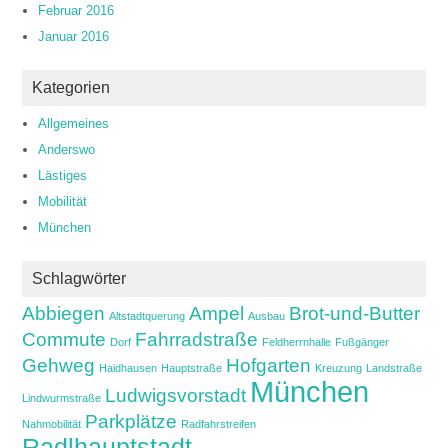
Februar 2016
Januar 2016
Kategorien
Allgemeines
Anderswo
Lästiges
Mobilität
München
Schlagwörter
Abbiegen
Ampel
Brot-und-Butter
Altstadtquerung
Ausbau
Commute
Fahrradstraße
Dorf
Feldherrnhalle
Fußgänger
Gehweg
Hofgarten
Haidhausen
Hauptstraße
Kreuzung
Landstraße
München
Ludwigsvorstadt
Lindwurmstraße
Parkplätze
Nahmobilität
Radfahrstreifen
Radlhauptstadt