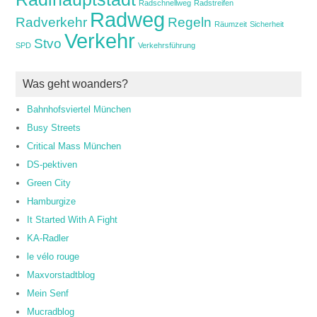
Radschnellweg
Radstreifen
Radweg
Radverkehr
Regeln
Räumzeit
Sicherheit
Verkehr
Stvo
SPD
Verkehrsführung
Was geht woanders?
Bahnhofsviertel München
Busy Streets
Critical Mass München
DS-pektiven
Green City
Hamburgize
It Started With A Fight
KA-Radler
le vélo rouge
Maxvorstadtblog
Mein Senf
Mucradblog